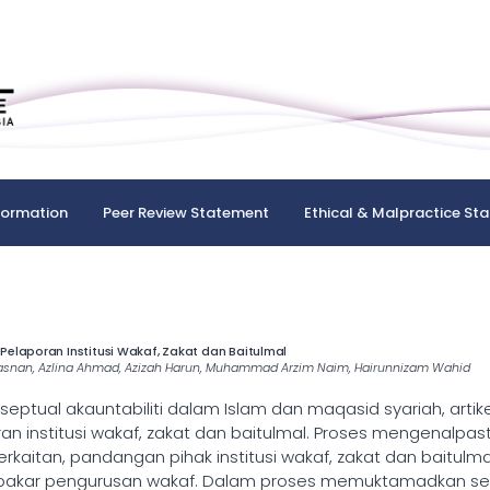
formation
Peer Review Statement
Ethical & Malpractice St
laporan Institusi Wakaf, Zakat dan Baitulmal
 Basnan, Azlina Ahmad, Azizah Harun, Muhammad Arzim Naim, Hairunnizam Wahid
eptual akauntabiliti dalam Islam dan maqasid syariah, artik
n institusi wakaf, zakat dan baitulmal. Proses mengenalpa
berkaitan, pandangan pihak institusi wakaf, zakat dan baitu
pakar pengurusan wakaf. Dalam proses memuktamadkan sena