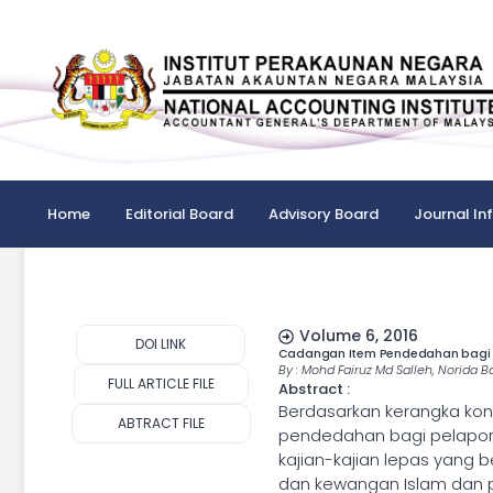
Home
Editorial Board
Advisory Board
Journal In
Volume 6, 2016
DOI LINK
Cadangan Item Pendedahan bagi Pe
By : Mohd Fairuz Md Salleh, Norida
FULL ARTICLE FILE
Abstract :
Berdasarkan kerangka kons
ABTRACT FILE
pendedahan bagi pelapora
kajian-kajian lepas yang 
dan kewangan Islam dan 