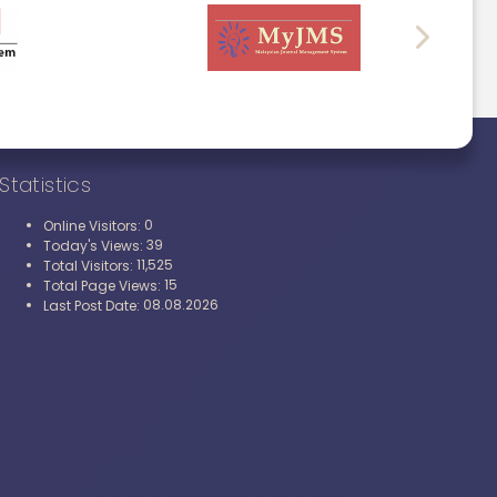
Statistics
0
Online Visitors:
39
Today's Views:
11,525
Total Visitors:
15
Total Page Views:
08.08.2026
Last Post Date: