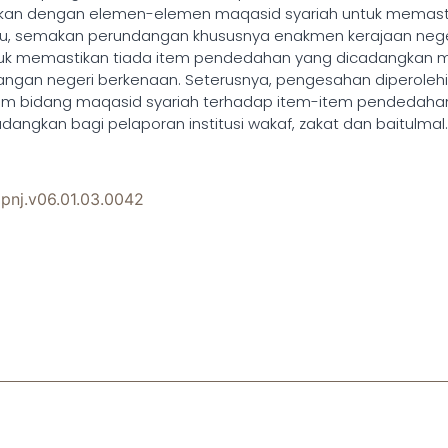
kan dengan elemen-elemen maqasid syariah untuk memast
n itu, semakan perundangan khususnya enakmen kerajaan nege
tuk memastikan tiada item pendedahan yang dicadangkan m
ngan negeri berkenaan. Seterusnya, pengesahan diperoleh
am bidang maqasid syariah terhadap item-item pendedahan y
angkan bagi pelaporan institusi wakaf, zakat dan baitulmal.
ipnj.v06.01.03.0042