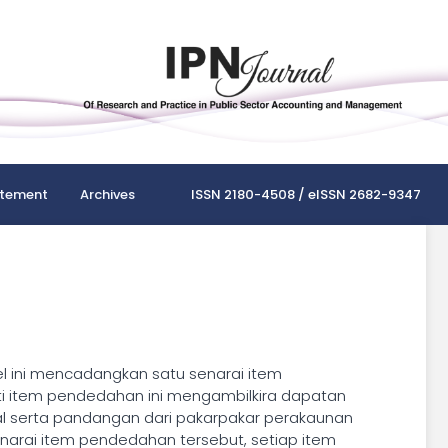
atement
Archives
ISSN 2180-4508 / eISSN 2682-9347
el ini mencadangkan satu senarai item
sti item pendedahan ini mengambilkira dapatan
lmal serta pandangan dari pakarpakar perakaunan
rai item pendedahan tersebut, setiap item