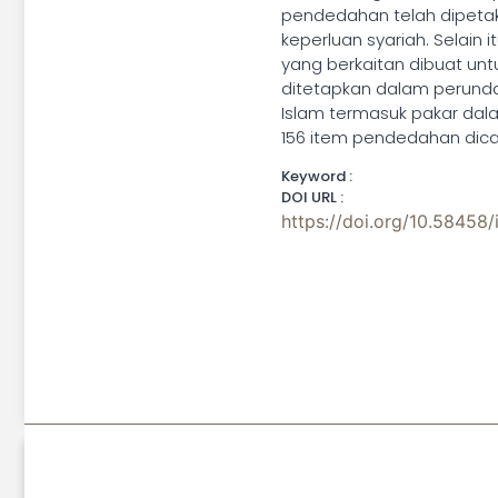
pendedahan telah dipeta
keperluan syariah. Selai
yang berkaitan dibuat un
ditetapkan dalam perunda
Islam termasuk pakar dal
156 item pendedahan dicad
Keyword :
DOI URL :
https://doi.org/10.58458/