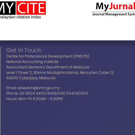
Get In Touch
Centre for Professional Development (IPNCPD)
National Accounting Institute
Accountant General’s Department of Malaysia
Level 1 Tower 2, Wisma Mustapha Kamal, Neocyber, Cyber 12,
63000 Cyberjaya, Malaysia
Email: research@anm.gov.my
Phone: 03-8324 4400/4406/4407/4409/4501
Hours: Mon-Fri 8:30AM – 5:30PM